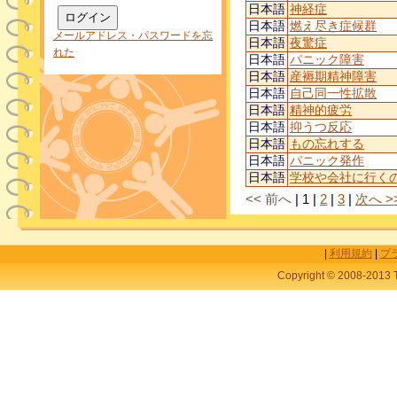
日本語
神経症
日本語
燃え尽き症候群
メールアドレス・パスワードを忘
日本語
夜驚症
れた
日本語
パニック障害
日本語
産褥期精神障害
日本語
自己同一性拡散
日本語
精神的疲労
日本語
抑うつ反応
日本語
もの忘れする
日本語
パニック発作
日本語
学校や会社に行く
<< 前へ
|
1
|
2
|
3
|
次へ >
|
利用規約
|
プ
Copyright © 2008-2013 T