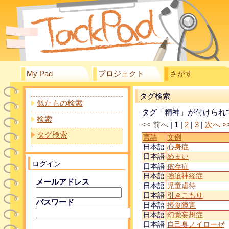
My Pad
プロジェクト
さがす
タグ検索
似たもの検索
タグ「精神」が付けられ
検索
<< 前へ
|
1
|
2
|
3
|
次へ >
タグ検索
言語
文例
日本語
心身症
日本語
めまい
ログイン
日本語
依存症
日本語
強迫神経症
メールアドレス
日本語
児童虐待
日本語
引きこもり
パスワード
日本語
摂食障害
日本語
幻覚妄想症
日本語
自己臭ノイローゼ