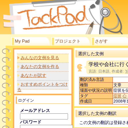
My Pad
プロジェクト
さがす
選択した文例
みんなの文例を見る
学校や会社に行
あなたの文例を作る
言語: 日本語, 作成者:
Y
あなたが訳す
翻訳済み言語
おすすめポイントをつけ
種類
文章
る
場面や状況の説明
症状を
タグ
症状
心
ログイン
作成日
2008年1
メールアドレス
選択した文例の翻訳
パスワード
この文例の翻訳は登録さ