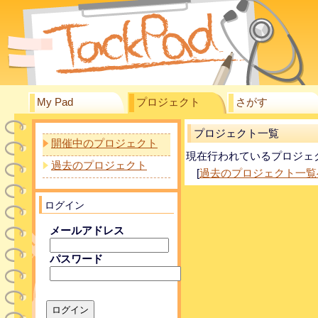
My Pad
プロジェクト
さがす
プロジェクト一覧
開催中のプロジェクト
現在行われているプロジェ
過去のプロジェクト
[
過去のプロジェクト一覧
ログイン
メールアドレス
パスワード