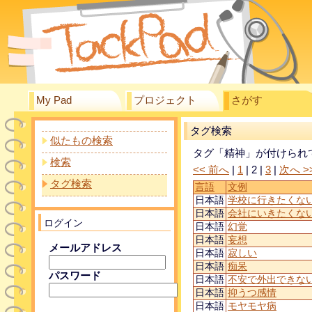
My Pad
プロジェクト
さがす
タグ検索
似たもの検索
タグ「精神」が付けられ
検索
<< 前へ
|
1
|
2
|
3
|
次へ >
タグ検索
言語
文例
日本語
学校に行きたくな
日本語
会社にいきたくな
ログイン
日本語
幻覚
日本語
妄想
メールアドレス
日本語
寂しい
日本語
痴呆
パスワード
日本語
不安で外出できな
日本語
抑うつ感情
日本語
モヤモヤ病