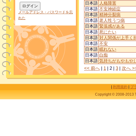
日本語
人格障害
日本語
不安神経症
メールアドレス・パスワードを忘
日本語
精神分裂病
れた
日本語
老人性うつ病
日本語
緊張感がある
日本語
死にたい
日本語
対人関係が上手く
日本語
不安
日本語
眠れない
日本語
白痴
日本語
気持ちがもやもや
<< 前へ
|
1
|
2
|
3
|
次へ >
|
利用規約
|
プ
Copyright © 2008-2013 T