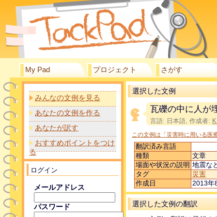
My Pad
プロジェクト
さがす
選択した文例
みんなの文例を見る
瓦礫の中に人が
あなたの文例を作る
言語: 日本語, 作成者:
K
あなたが訳す
この文例は「災害時に用いる医
おすすめポイントをつけ
翻訳済み言語
る
種類
文章
場面や状況の説明
地震な
ログイン
タグ
災害
作成日
2013年8
メールアドレス
選択した文例の翻訳
パスワード