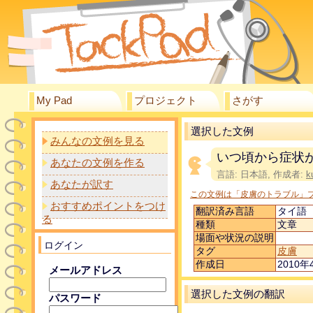
My Pad
プロジェクト
さがす
選択した文例
みんなの文例を見る
いつ頃から症状
あなたの文例を作る
言語: 日本語, 作成者:
k
あなたが訳す
この文例は「皮膚のトラブル」
おすすめポイントをつけ
翻訳済み言語
タイ語
る
種類
文章
場面や状況の説明
ログイン
タグ
皮膚
作成日
2010年4
メールアドレス
選択した文例の翻訳
パスワード