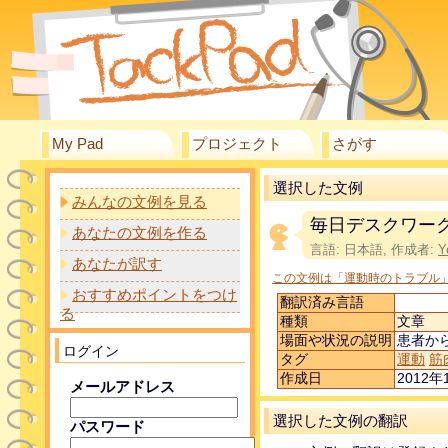
My Pad
プロジェクト
さがす
選択した文例
みんなの文例を見る
毎日デスクワー
あなたの文例を作る
言語: 日本語, 作成者:
Y
あなたが訳す
この文例は「運動時のトラブル
おすすめポイントをつけ
翻訳済み言語
る
種類
文章
場面や状況の説明
患者か
ログイン
タグ
運動
筋
作成日
2012年1
メールアドレス
選択した文例の翻訳
パスワード