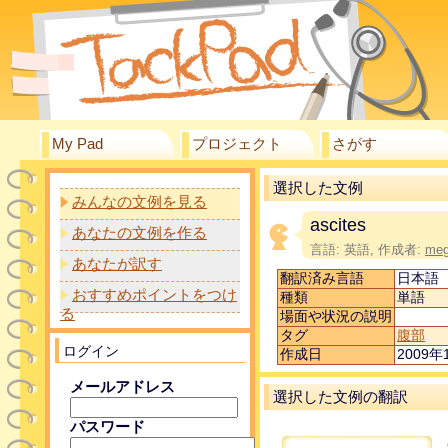
My Pad
プロジェクト
さがす
選択した文例
みんなの文例を見る
ascites
あなたの文例を作る
言語: 英語, 作成者:
me
あなたが訳す
翻訳済み言語
日本語
おすすめポイントをつけ
種類
単語
る
場面や状況の説明
タグ
腹部
ログイン
作成日
2009年1
メールアドレス
選択した文例の翻訳
パスワード