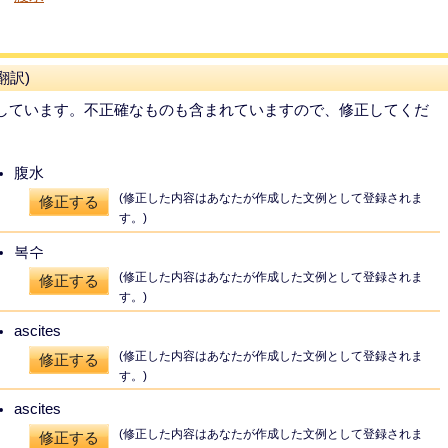
翻訳)
しています。不正確なものも含まれていますので、修正してくだ
腹水
(修正した内容はあなたが作成した文例として登録されま
修正する
す。)
복수
(修正した内容はあなたが作成した文例として登録されま
修正する
す。)
ascites
(修正した内容はあなたが作成した文例として登録されま
修正する
す。)
ascites
(修正した内容はあなたが作成した文例として登録されま
修正する