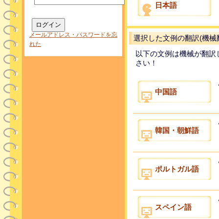
日本語
メールアドレス・パスワードを忘
選択した文例の翻訳(機械
れた
以下の文例は機械が翻訳
さい！
中国語
韓国・朝鮮語
ポルトガル語
スペイン語