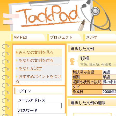
My Pad
プロジェクト
さがす
選択した文例
みんなの文例を見る
頚椎
あなたの文例を作る
言語: 日本語, 作成者:
m
あなたが訳す
翻訳済み言語
英語
おすすめポイントをつけ
種類
単語
る
場面や状況の説明
骨の名
タグ
ログイン
作成日
2008年1
メールアドレス
選択した文例の翻訳
パスワード