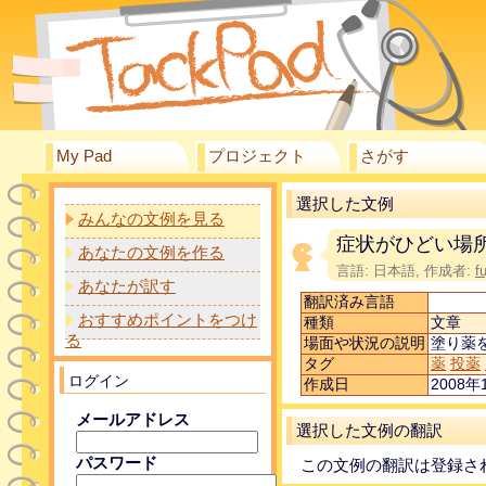
My Pad
プロジェクト
さがす
選択した文例
みんなの文例を見る
症状がひどい場
あなたの文例を作る
言語: 日本語, 作成者:
f
あなたが訳す
翻訳済み言語
おすすめポイントをつけ
種類
文章
る
場面や状況の説明
塗り薬
タグ
薬
投薬
ログイン
作成日
2008年1
メールアドレス
選択した文例の翻訳
パスワード
この文例の翻訳は登録さ