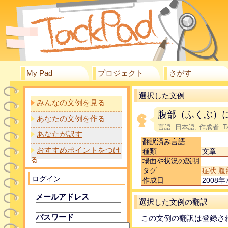
My Pad
プロジェクト
さがす
選択した文例
みんなの文例を見る
腹部（ふくぶ）
あなたの文例を作る
言語: 日本語, 作成者:
T
あなたが訳す
翻訳済み言語
おすすめポイントをつけ
種類
文章
る
場面や状況の説明
タグ
症状
腹
ログイン
作成日
2008年7
メールアドレス
選択した文例の翻訳
パスワード
この文例の翻訳は登録さ