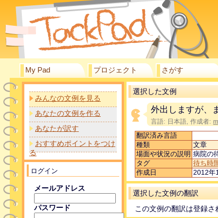
My Pad
プロジェクト
さがす
選択した文例
みんなの文例を見る
外出しますが、
あなたの文例を作る
言語: 日本語, 作成者:
m
あなたが訳す
翻訳済み言語
おすすめポイントをつけ
種類
文章
る
場面や状況の説明
病院の
タグ
待ち時
ログイン
作成日
2012年1
メールアドレス
選択した文例の翻訳
パスワード
この文例の翻訳は登録さ