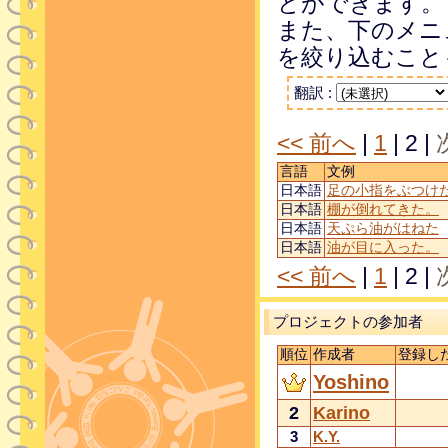
とができます。
また、下のメニ
を絞り込むこと
翻訳 :
<< 前へ
|
1
|
2
|
言語
文例
日本語
足の小指をぶつけ
日本語
棚が倒れてきた。
日本語
天ぷら油がはねた
日本語
油が目に入った。
<< 前へ
|
1
|
2
|
プロジェクトの参加者
順位
作成者
登録し
Yoshino
2
Karino
3
K.Y.