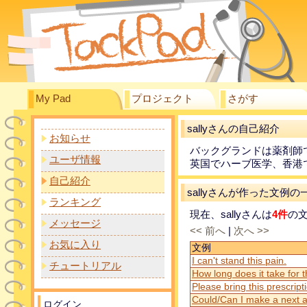
My Pad
プロジェクト
さがす
sallyさんの自己紹介
お知らせ
バックグランドは薬剤師
ユーザ情報
英国でハーブ医学、香港
自己紹介
sallyさんが作った文例の
ランキング
現在、sallyさんは
4件
の
メッセージ
<< 前へ
|
次へ >>
お気に入り
文例
I can't stand this pain.
チュートリアル
How long does it take for 
Please bring this prescrip
Could/Can I make a next 
ログイン