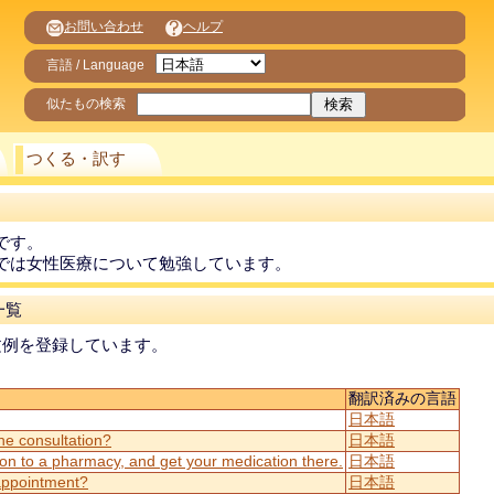
お問い合わせ
ヘルプ
言語 / Language
似たもの検索
つくる・訳す
です。
では女性医療について勉強しています。
一覧
文例を登録しています。
翻訳済みの言語
日本語
the consultation?
日本語
tion to a pharmacy, and get your medication there.
日本語
appointment?
日本語